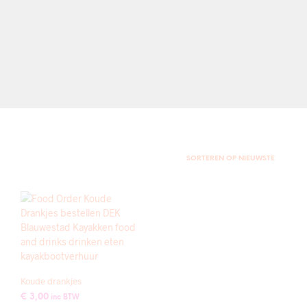
Koude drankjes
€
3,00
inc BTW