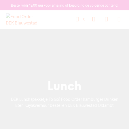
Bestel vóór 19:00 uur voor afhaling of bezorging de volgende ochtend.
0
Lunch
DEK Lunch (pakketje To Go) Food Order hamburger Drinken
Eten Kayakverhuur bestellen DEK Blauwestad Oldambt