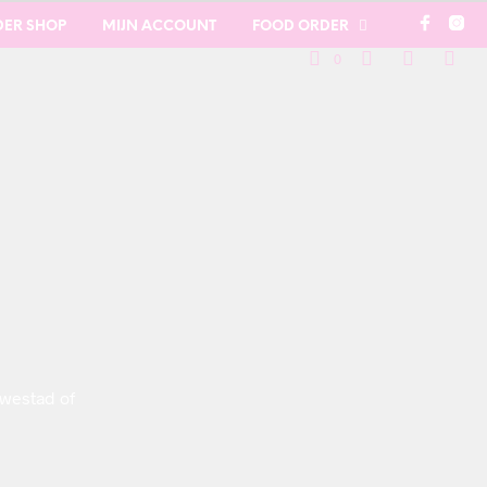
DER SHOP
MIJN ACCOUNT
FOOD ORDER
0
uwestad of