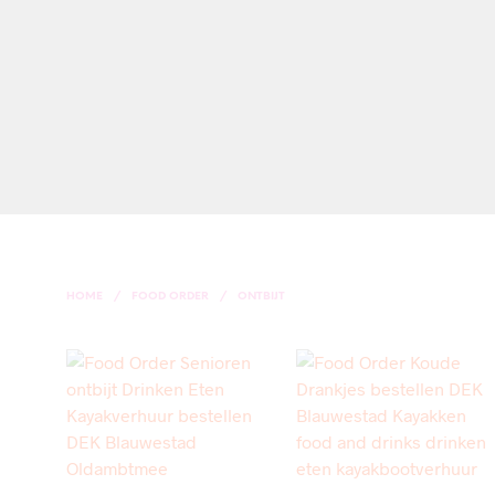
HOME
/
FOOD ORDER
/
ONTBIJT