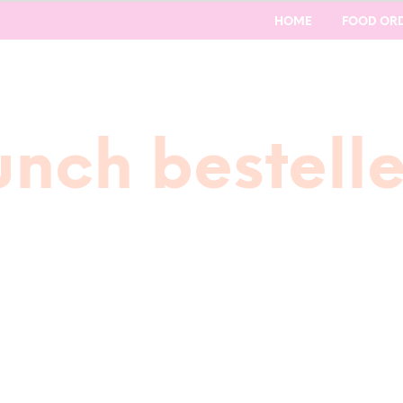
HOME
FOOD OR
unch bestell