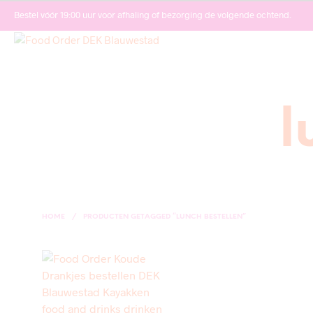
Bestel vóór 19:00 uur voor afhaling of bezorging de volgende ochtend.
l
HOME
/
PRODUCTEN GETAGGED “LUNCH BESTELLEN”