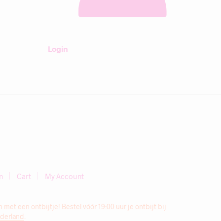
Login
n
Cart
My Account
et een ontbijtje! Bestel vóór 19:00 uur je ontbijt bij
ederland
.