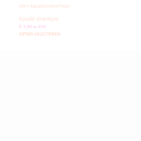
Koude drankjes
€
3,00
inc BTW
Dit
OPTIES SELECTEREN
product
heeft
meerdere
variaties.
Deze
optie
kan
gekozen
worden
op
de
productpagina