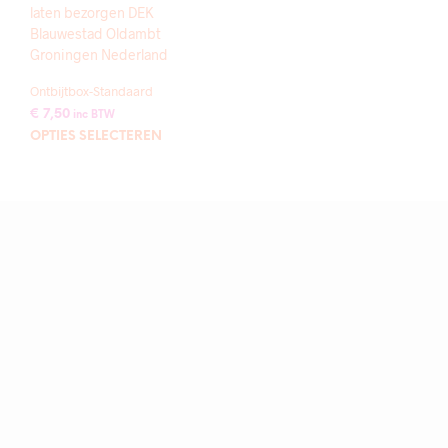
Ontbijtbox-Standaard
€
7,50
inc BTW
Dit
OPTIES SELECTEREN
product
heeft
meerdere
variaties.
Deze
optie
kan
gekozen
worden
op
de
productpagina