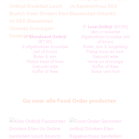
🥐
Luxe Ontbijt
(€9,50)
Vers croissantje
🥖
Standaard Ontbijt
Afgebakken broodje (wit
(€7,50)
of bruin)
2 afgebakken broodjes
Boter, jam & hagelslag
(wit of bruin)
Plakje kaas én ham
Boter & jam
Gekookt eitje
Plakje kaas óf ham
Verse jus d’orange
Gekookt eitje
Koffie of thee
Koffie of thee
Stukje vers fruit
Ga naar alle Food Order producten