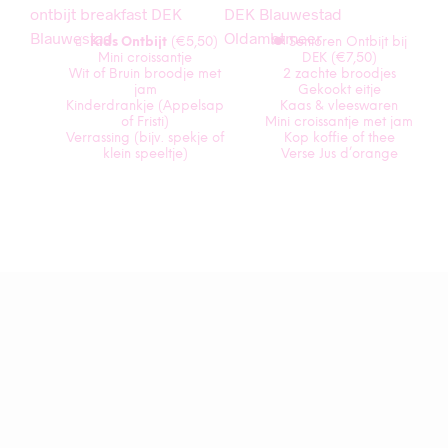
🧃
Kids Ontbijt
(€5,50)
🍽️ Senioren Ontbijt bij
Mini croissantje
DEK (€7,50)
Wit of Bruin broodje met
2 zachte broodjes
jam
Gekookt eitje
Kinderdrankje (Appelsap
Kaas & vleeswaren
of Fristi)
Mini croissantje met jam
Verrassing (bijv. spekje of
Kop koffie of thee
klein speeltje)
Verse Jus d’orange