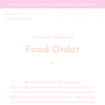
Bestel vóór 19:00 uur voor afhaling of bezorging de volgende ochtend.
0
CATEGORY ARCHIVES
Food Order
ALL
🍽️ Ontbijt & Lunch bij DEK Blauwestad
Begin je dag goed met een vers ontbijtje of stel je eigen
lunch samen. Of je nu wakker wordt bij je camper, op het
water dobbert of relaxt in je vakantie(t)huis — wij bezorgen
op een aantal postcodes in Blauwestad! Bestel eenvoudig